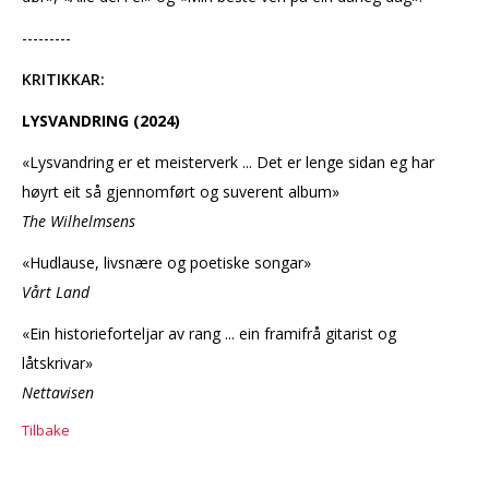
---------
KRITIKKAR:
LYSVANDRING (2024)
«Lysvandring
er et meisterverk ... Det er lenge sidan eg har
høyrt eit så gjennomført og suverent album»
The Wilhelmsens
«Hudlause, livsnære og poetiske songar»
Vårt Land
«Ein historieforteljar av rang ... ein framifrå gitarist og
låtskrivar»
Nettavisen
Tilbake