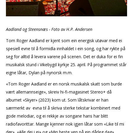
Aadland og Steensnæs - Foto av H.P. Andersen
Tom Roger Aadland er kjent som ein energisk utøvar med ei
spesiell evne til å formidla innhaldet i ein song, og har rykte på
seg for alltid å levera varene på scenen. Det er duka for ei fin
musikalsk stund i Vikebygd kyrkje 25. april. På programmet står
eigne låtar, Dylan på nynorsk m.m.
«Tom Roger Aadland er en norsk musikalsk skatt som burde
vært allemannseige», skreiv hi-fi-magasinet Stereo+ då
albumet «Skyer» (2023) kom ut. Som låtskrivar er han
særmerkt av evna til å skriva sterke tekstar kombinert med
gode melodiar, og ei rekkje av songane hans har blitt
radiofavorittar. Mange kjenner nok igjen låtar som «Like til mi
dør», «Alle dei i ei» og «Min beste ven på ein dårleg dag».