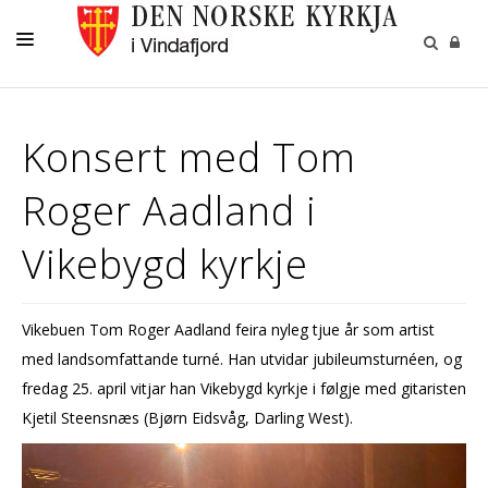
DÅP
Konsert med Tom
KONFIRMASJON
Roger Aadland i
VIGSEL
GRAVFERD
Vikebygd kyrkje
BORN OG UNGDOM
KYRKJENE
Vikebuen Tom Roger Aadland feira nyleg tjue år som artist
med landsomfattande turné. Han utvidar jubileumsturnéen, og
KONTAKT
fredag 25. april vitjar han Vikebygd kyrkje i følgje med gitaristen
KYRKJEBLADET
Kjetil Steensnæs (Bjørn Eidsvåg, Darling West).
RÅD OG UTVAL