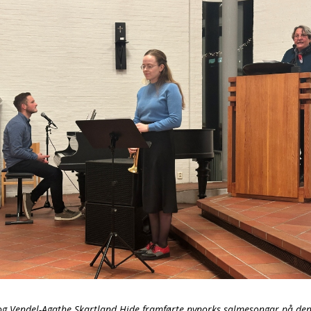
og Vendel-Agathe Skartland Hide framførte nynorks salmesongar på de