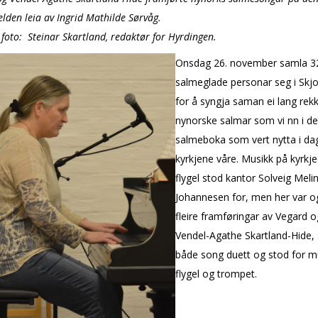
lden leia av Ingrid Mathilde Sørvåg.
 foto: Steinar Skartland, redaktør for Hyrdingen.
Onsdag 26. november samla 3
salmeglade personar seg i Skjo
for å syngja saman ei lang rek
nynorske salmar som vi finn i d
salmeboka som vert nytta i dag
kyrkjene våre. Musikk på kyrkj
flygel stod kantor Solveig Meli
Johannesen for, men her var o
fleire framføringar av Vegard o
Vendel-Agathe Skartland-Hide,
både song duett og stod for m
flygel og trompet.