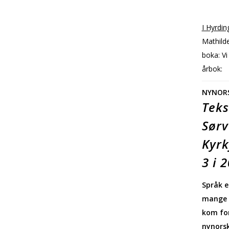
I Hyrdin
Mathilde
boka: Vi
årbok:
NYNORS
Teks
Sørv
Kyrk
3 i 
Språk e
mange a
kom for
nynorsk