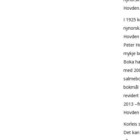
Hovden.
I 1925 k
nynorsk
Hovden 
Peter Ho
mykje b
Boka had
med 200
salmebo
bokmål –
revidert
2013 –f
Hovden 
Korleis 
Det kan 