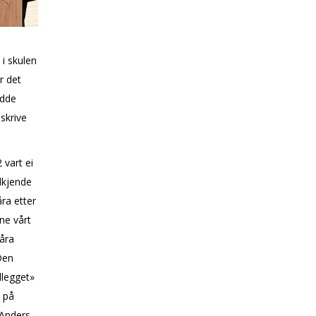
i skulen
r det
idde
 skrive
 vart ei
dkjende
ra etter
ne vårt
åra
Den
llegget»
 på
 Anders