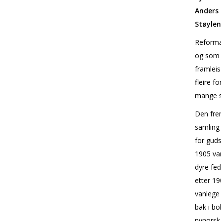
Anders
Støylen
Reforma
og som 
framleis
fleire f
mange s
Den frem
samling
for guds
1905 va
dyre fe
etter 19
vanlege
bak i b
nynorsk