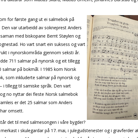
om for første gang ut ei salmebok på
. Den var utarbeidd av sokneprest Anders
saman med biskopane Bernt Støylen og
gnestad. Ho vart snart ein suksess og vart
rukt i nynorskområda gjennom seksti år.
de 711 salmar på nynorsk og eit tillegg
 salmar på bokmål. I 1985 kom Norsk
k, som inkluderte salmar på nynorsk og
 i tillegg til samiske språk. Den vart
 og no nyttar dei fleste Norsk salmebok
ramleis er det 25 salmar som Anders
har omsett.
står det til med salmesongen i våre bygder?
merkast i skulegardar på 17. mai, i julegudstenester og i gravferder at