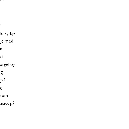
2
ld kyrkje
kje med
en
 i
eorgel og
ng
gså
g
 som
usikk på