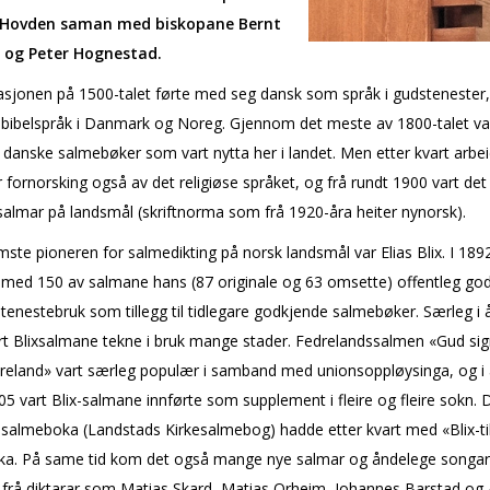
 Hovden saman med biskopane Bernt
 og Peter Hognestad.
sjonen på 1500-talet førte med seg dansk som språk i gudstenester, 
bibelspråk i Danmark og Noreg. Gjennom det meste av 1800-talet va
 danske salmebøker som vart nytta her i landet. Men etter kvart arbe
or fornorsking også av det religiøse språket, og frå rundt 1900 vart det
almar på landsmål (skriftnorma som frå 1920-åra heiter nynorsk).
ste pioneren for salmedikting på norsk landsmål var Elias Blix. I 1892
 med 150 av salmane hans (87 originale og 63 omsette) offentleg go
tenestebruk som tillegg til tidlegare godkjende salmebøker. Særleg i å
rt Blixsalmane tekne i bruk mange stader. Fedrelandssalmen «Gud sig
dreland» vart særleg populær i samband med unionsoppløysinga, og i 
05 vart Blix-salmane innførte som supplement i fleire og fleire sokn. 
 salmeboka (Landstads Kirkesalmebog) hadde etter kvart med «Blix-ti
oka. På same tid kom det også mange nye salmar og åndelege songar
 frå diktarar som Matias Skard, Matias Orheim, Johannes Barstad og