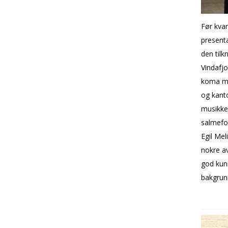
Før kvar
presenta
den tilk
Vindafjo
koma med
og kant
musikke
salmefo
Egil Mel
nokre a
god kun
bakgrun