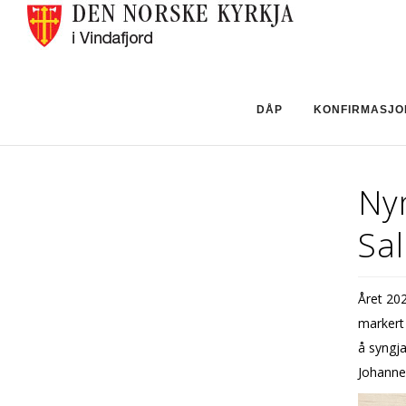
DÅP
KONFIRMASJO
Ny
Sal
Året 202
markert
å syngja
Johanne