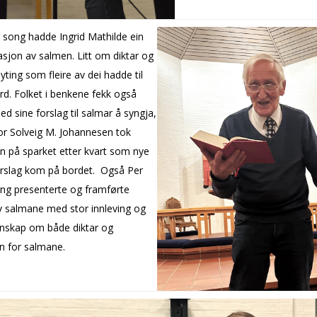
 song hadde Ingrid Mathilde ein
sjon av salmen. Litt om diktar og
nyting som fleire av dei hadde til
rd. Folket i benkene fekk også
 sine forslag til salmar å syngja,
or Solveig M. Johannesen tok
n på sparket etter kvart som nye
rslag kom på bordet. Også Per
ing presenterte og framførte
v salmane med stor innleving og
nskap om både diktar og
n for salmane.