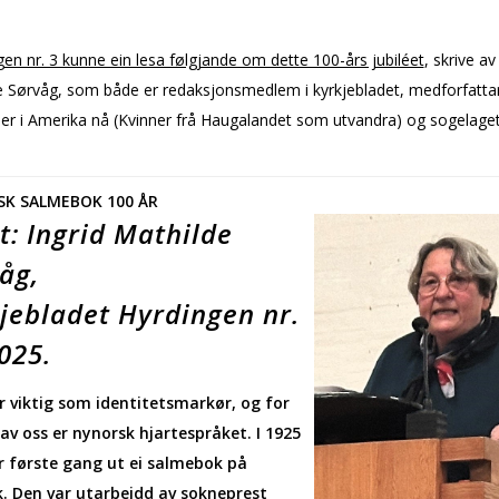
gen nr. 3 kunne ein lesa følgjande om dette 100-års jubiléet
, skrive av
 Sørvåg, som både er redaksjonsmedlem i kyrkjebladet, medforfattar 
 er i Amerika nå (Kvinner frå Haugalandet som utvandra) og sogelaget
K SALMEBOK 100 ÅR
t: Ingrid Mathilde
åg,
jebladet Hyrdingen nr.
2025.
r viktig som identitetsmarkør, og for
v oss er nynorsk hjartespråket. I 1925
 første gang ut ei salmebok på
. Den var utarbeidd av sokneprest