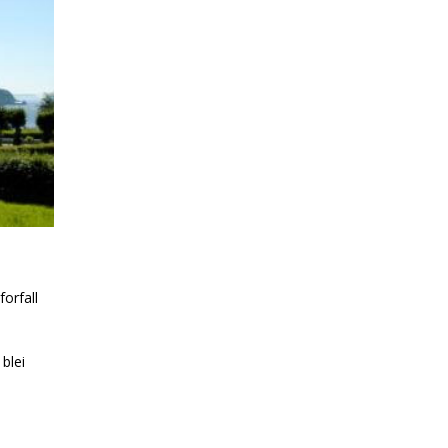
orfall
 blei