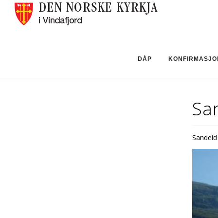
DÅP
KONFIRMASJO
San
Sandeid 