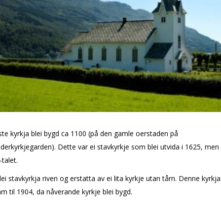
te kyrkja blei bygd ca 1100 (på den gamle offerstaden på
derkyrkjegarden). Dette var ei stavkyrkje som blei utvida i 1625, men f
talet.
lei stavkyrkja riven og erstatta av ei lita kyrkje utan tårn. Denne kyrkja
am til 1904, da nåverande kyrkje blei bygd.