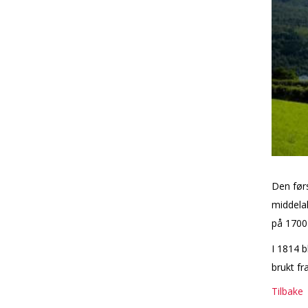
Den førs
middelal
på 1700-
I 1814 b
brukt fr
Tilbake