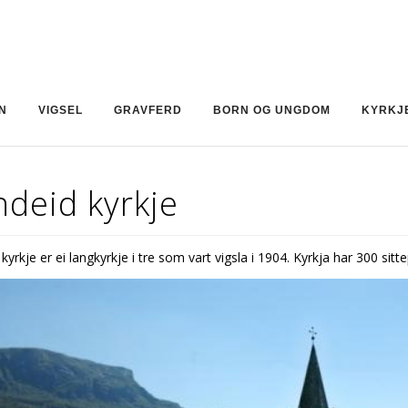
N
VIGSEL
GRAVFERD
BORN OG UNGDOM
KYRKJ
deid kyrkje
kyrkje er ei langkyrkje i tre som vart vigsla i 1904. Kyrkja har 300 sitte